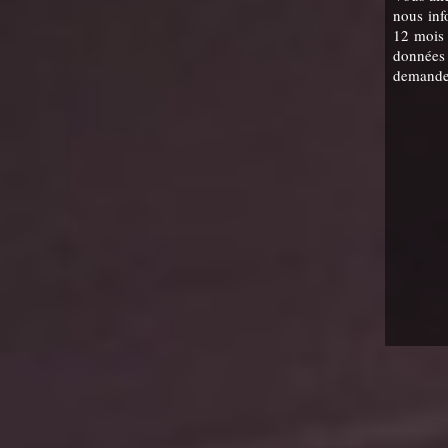
nous inf
12 mois 
données 
demander